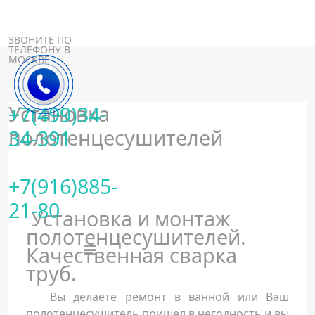
ЗВОНИТЕ ПО
ТЕЛЕФОНУ В
МОСКВЕ
Установка
+7(499)34-
полотенцесушителей
34-391
+7(916)885-
21-80
Установка и монтаж
полотенцесушителей.
Качественная сварка
труб.
Вы делаете ремонт в ванной или Ваш
полотенцесушитель пришел в негодность и вы